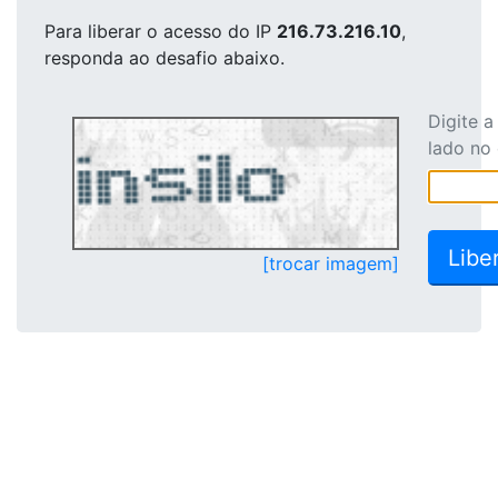
Para liberar o acesso
do IP
216.73.216.10
,
responda ao desafio abaixo.
Digite 
lado no
[trocar imagem]