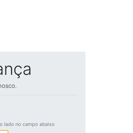
ança
nosco.
ao lado no campo abaixo