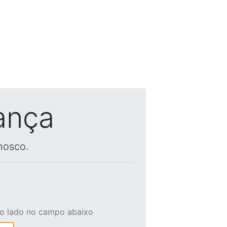
ança
nosco.
ao lado no campo abaixo