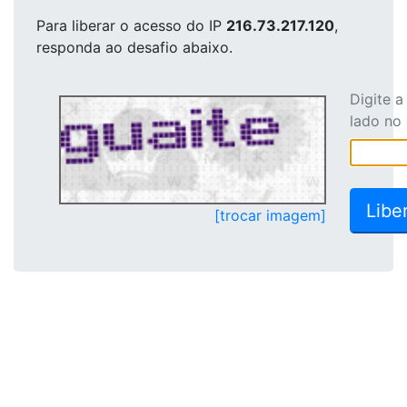
Para liberar o acesso
do IP
216.73.217.120
,
responda ao desafio abaixo.
Digite 
lado no
[trocar imagem]