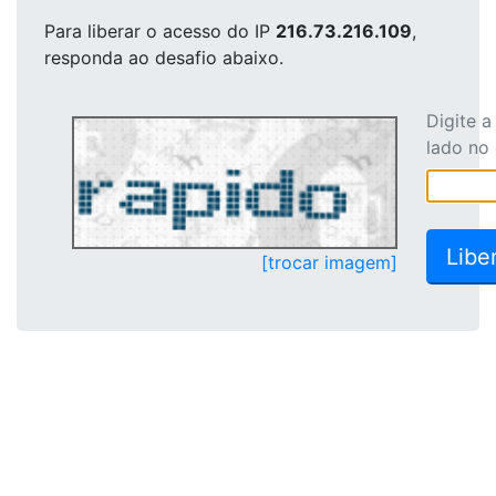
Para liberar o acesso
do IP
216.73.216.109
,
responda ao desafio abaixo.
Digite 
lado no
[trocar imagem]